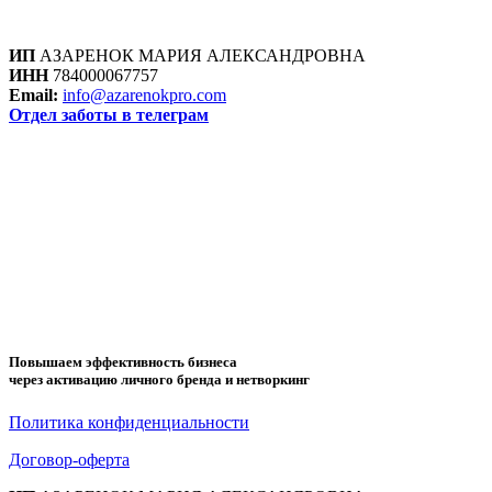
ИП
АЗАРЕНОК МАРИЯ АЛЕКСАНДРОВНА
ИНН
784000067757
Email:
info@azarenokpro.com
Отдел заботы в телеграм
Отзывы об AzarenokPRO
ПОВЫШАЕМ ЭФФЕКТИВНОСТЬ
БИЗНЕСА ЧЕРЕЗ АКТИВАЦИЮ
ЛИЧНОГО БРЕНДА И
НЕТВОРКИНГ
Повышаем эффективность бизнеса
через активацию личного бренда и нетворкинг
Политика конфиденциальности
Договор-оферта