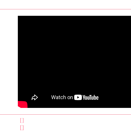
[ ]
[ ]
[ ]
[ ]
[ ]
[ ]
[ ]
[ ]