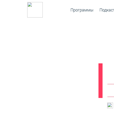
Программы
Подкас
Вып
“
Б