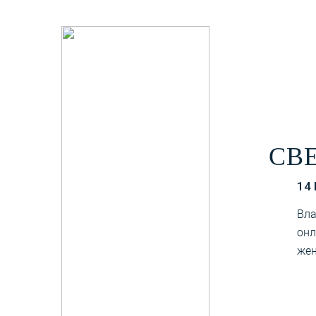
СВ
14
Вла
онл
жен