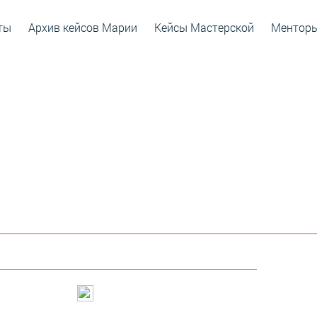
ты
Архив кейсов Марии
Кейсы Мастерской
Ментор
уск # 77 | Светлана Керимова
МОЯ РАБОТА, КАК ВЛАД
ИЗНЕСА - УЧИТЬСЯ”
Инстаграм
YouTube