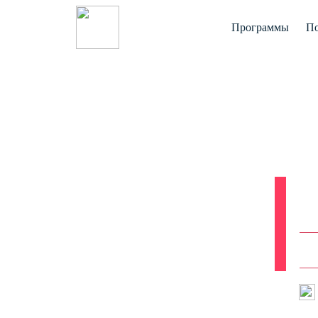
Программы
По
Вып
«
И