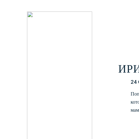
ИР
24
Поп
кот
мам