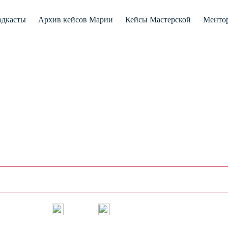
дкасты
Архив кейсов Марии
Кейсы Мастерской
Менто
уск # 64 | Ирина Рубинштейн
МЫ ВСЕ ВЫРОСЛИ НА С
 МЫ ХОТИМ В ЭТО ВЕРИ
Instagram
Сайт
Сайт