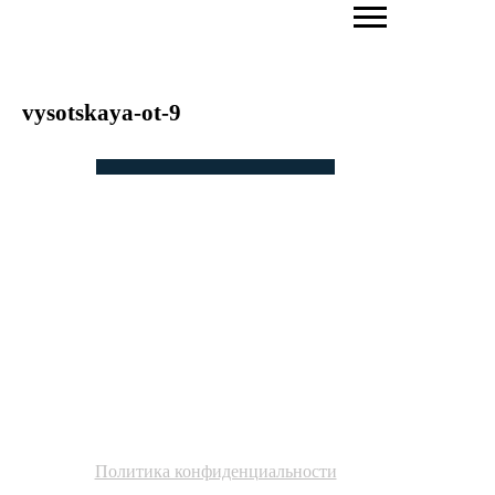
vysotskaya-ot-9
ПОВЫШАЕМ
ЭФФЕКТИВНОСТЬ БИЗНЕСА
ЧЕРЕЗ АКТИВАЦИЮ
ЛИЧНОГО БРЕНДА И
НЕТВОРКИНГ
Политика конфиденциальности