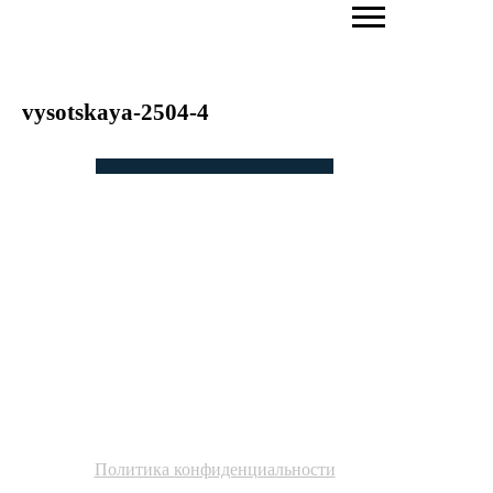
vysotskaya-2504-4
ПОВЫШАЕМ
ЭФФЕКТИВНОСТЬ БИЗНЕСА
ЧЕРЕЗ АКТИВАЦИЮ
ЛИЧНОГО БРЕНДА И
НЕТВОРКИНГ
Политика конфиденциальности