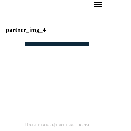
partner_img_4
ПОВЫШАЕМ
ЭФФЕКТИВНОСТЬ БИЗНЕСА
ЧЕРЕЗ АКТИВАЦИЮ
ЛИЧНОГО БРЕНДА И
НЕТВОРКИНГ
Политика конфиденциальности