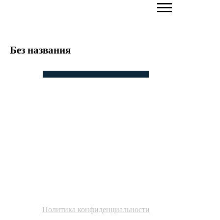
Без названия
ПОВЫШАЕМ
ЭФФЕКТИВНОСТЬ БИЗНЕСА
ЧЕРЕЗ АКТИВАЦИЮ
ЛИЧНОГО БРЕНДА И
НЕТВОРКИНГ
Политика конфиденциальности