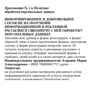
Приложение № 2 к Политике
обработки персональных данных
ИНФОРМИРОВАННОЕ И ДОБРОВОЛЬНОЕ
СОГЛАСИЕ НА ПОЛУЧЕНИЕ
ИНФОРМАЦИОННОЙ И РЕКЛАМНОЙ
РАССЫЛКИ И СВЯЗАННУЮ С НЕЙ ОБРАБОТКУ
ПЕРСОНАЛЬНЫХ ДАННЫХ
Заполняя свои данные в форме регистрации, в форме
обратной связи и иных аналогичных формах, проставляя
галочку в форме регистрации напротив текста «Я
согласен получать новости и рекламные рассылки» и
нажимая на кнопку отправки заполненной формы, я
свободно, своей волей и в своих интересах даю согласие
Индивидуальному предпринимателю Азаренок Марие
Александровне –
ИНН 784000067757 (далее –
Оператор
)
на получение рассылки материалов рекламного и/или
информационного характера об услугах посредством
сообщений, направляемых Оператором через
электронную почту, мессенджер Telegram, WhatsApp и
СМС.
В связи с этим я предоставляю Оператору свое согласие
на автоматизированную и неавтоматизированную
обработку (включая сбор, запись, систематизацию,
накопление, хранение, уточнение (обновление,