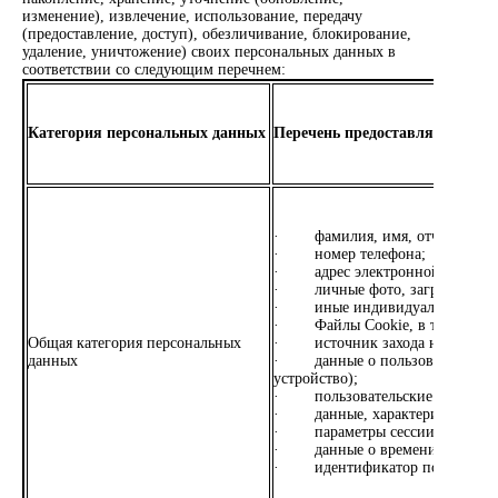
изменение), извлечение, использование, передачу
(предоставление, доступ), обезличивание, блокирование,
удаление, уничтожение) своих персональных данных в
соответствии со следующим перечнем:
Категория персональных данных
Перечень предоставляемых пе
· фамилия, имя, отчество;
· номер телефона;
· адрес электронной почты;
· личные фото, загруженные м
· иные индивидуальные средст
· Файлы Cookie, в том числе
Общая категория персональных
· источник захода на сайт и и
данных
· данные о пользовательском ус
устройство);
· пользовательские клики, про
· данные, характеризующие а
· параметры сессии;
· данные о времени посещен
· идентификатор пользователя