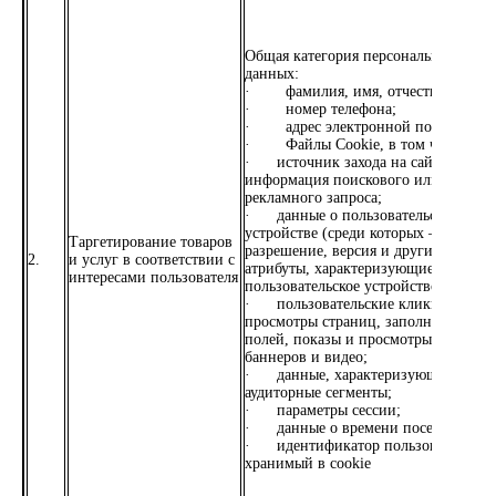
Общая категория персональных
данных:
· фамилия, имя, отчество;
· номер телефона;
· адрес электронной почты;
· Файлы Cookie, в том числе:
· источник захода на сайт и
информация поискового или
рекламного запроса;
· данные о пользовательском
устройстве (среди которых –
Таргетирование товаров
разрешение, версия и другие
2.
и услуг в соответствии с
атрибуты, характеризующие
интересами пользователя
пользовательское устройство);
· пользовательские клики,
просмотры страниц, заполнения
полей, показы и просмотры
баннеров и видео;
· данные, характеризующие
аудиторные сегменты;
· параметры сессии;
· данные о времени посещения;
· идентификатор пользователя,
хранимый в cookie