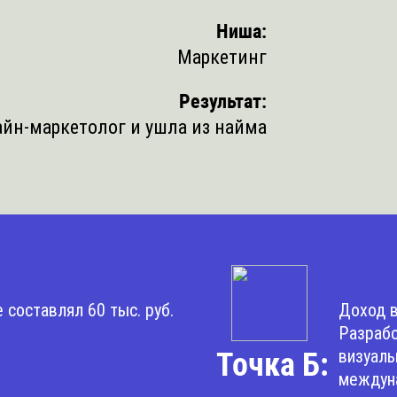
Ниша:
Маркетинг
Результат:
айн-маркетолог и ушла из найма
 составлял 60 тыс. руб.
Доход в
Разрабо
визуаль
Точка Б:
междун