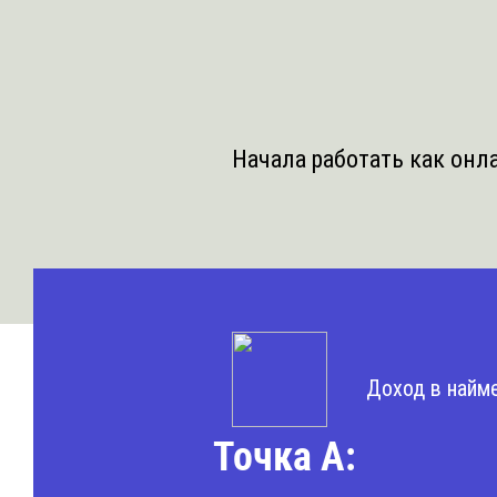
Начала работать как онл
Доход в найме
Точка А: