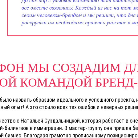
До сих пор с улыбкой вспоминаю тот авантюрн
все вместе ввязались! Каждый из нас на тот 
своим человеком-брендом и мы решили, что для
раскрутки им необходимо принять участие в м
АФОН МЫ СОЗДАДИМ ДЛ
ОЙ КОМАНДОЙ БРЕНД-
 было назвать образцом идеального и успешного проекта, н
нный опыт! А это стоило всех тех ошибок и неверных реше
чество с Натальей Суздальницкой, которая работает в оч
-билингвов в иммиграции. В мастер-группу она пришла без
ой бизнес. Благодаря грамотно прописанному позициони