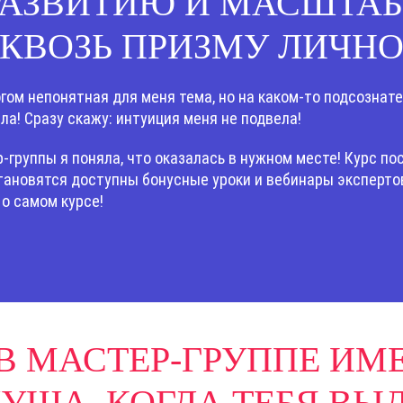
 РАЗВИТИЮ И МАСШТА
СКВОЗЬ ПРИЗМУ ЛИЧНО
гом непонятная для меня тема, но на каком-то подсознате
ала! Сразу скажу: интуиция меня не подвела!
-группы я поняла, что оказалась в нужном месте! Курс по
ановятся доступны бонусные уроки и вебинары экспертов
 о самом курсе!
В МАСТЕР-ГРУППЕ ИМ
УША, КОГДА ТЕБЯ ВЫ