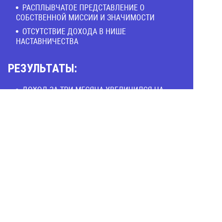
РАСПЛЫВЧАТОЕ ПРЕДСТАВЛЕНИЕ О
СОБСТВЕННОЙ МИССИИ И ЗНАЧИМОСТИ
ОТСУТСТВИЕ ДОХОДА В НИШЕ
НАСТАВНИЧЕСТВА
РЕЗУЛЬТАТЫ:
ДОХОД ЗА ТРИ МЕСЯЦА УВЕЛИЧИЛСЯ НА
40%
ЧЕТКО ОПРЕДЕЛИЛА СВОЕ
ПОЗИЦИОНИРОВАНИЕ И МИССИЮ
ПОВЫСИЛА ЦЕННОСТЬ И ПОЛЕЗНОСТЬ
СВОЕГО КОНТЕНТА
ЗАПИСАЛА И ПРОВЕЛА МК «ПРОКАЧАЙ СВОЙ
АВТОРСКИЙ СТИЛЬ», «УСПЕШНАЯ ВЫСТАВКА»,
«ТВОРЧЕСКИЙ БЛОГ. ТРЕНДЫ - 2019»,
КОТОРЫЕ ЗА ПОЛГОДА ПОСЕТИЛИ БОЛЕЕ 300
ЧЕЛОВЕК