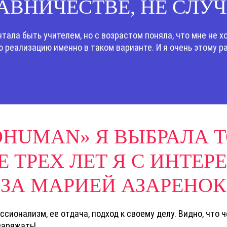
АВНИЧЕСТВЕ, НЕ СЛУ
чтала быть учителем, но с возрастом поняла, что мне не х
 реализацию именно в таком варианте. И я очень этому р
OHUMAN» Я ВЫБРАЛА Т
Е ТРЕХ ЛЕТ Я С ИНТ
ЗА МАРИЕЙ АЗАРЕНОК
сионализм, ее отдача, подход к своему делу. Видно, что ч
заряжать!