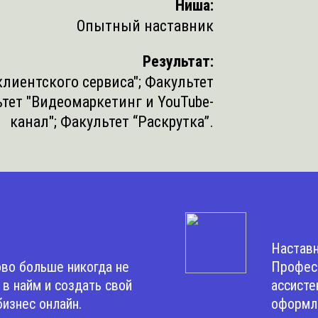
Ниша:
Опытный наставник
Результат:
лиентского сервиса";
Факультет
тет "Видеомаркетинг и YouTube-
канал";
Факультет “Раскрутка”.
Наставн
ово больше никогда не
Професс
в найм и создать свой
ассисте
изнес онлайн.
оформле