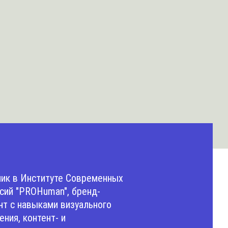
ик в Институте Современных
ий "PROHuman", бренд-
нт с навыками визуального
ния, контент- и