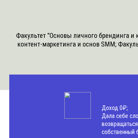
Факультет "Основы личного брендинга и к
контент-маркетинга и основ SMM;
Факуль
Доход 0₽;
Дала себе сл
возвращаться 
собственный б