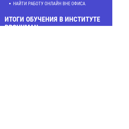
НАЙТИ РАБОТУ ОНЛАЙН ВНЕ ОФИСА.
ИТОГИ ОБУЧЕНИЯ В ИНСТИТУТЕ
PROHUMAN:
ДОХОД СОСТАВЛЯЕТ 27 ТЫС. РУБ В МЕСЯЦ;
ПОЛУЧИЛА НОВУЮ ИНТЕРЕСНУЮ ДЛЯ СЕБЯ
СПЕЦИАЛЬНОСТЬ;
РАБОТАЕТ С ДВУМЯ ПОСТОЯННЫМИ
КЛИЕНТАМИ.