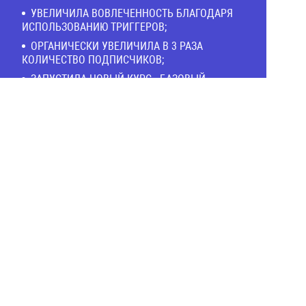
УВЕЛИЧИЛА ВОВЛЕЧЕННОСТЬ БЛАГОДАРЯ
ИСПОЛЬЗОВАНИЮ ТРИГГЕРОВ;
ОРГАНИЧЕСКИ УВЕЛИЧИЛА В 3 РАЗА
КОЛИЧЕСТВО ПОДПИСЧИКОВ;
ЗАПУСТИЛА НОВЫЙ КУРС «БАЗОВЫЙ
ИНТЕНСИВ»;
ПРОВЕЛА 3 ПОТОКА ОНЛАЙН-КУРСА;
НАЧАЛА ВЕСТИ ЕЖЕНЕДЕЛЬНЫЕ ПРЯМЫЕ
ЭФИРЫ;
ВНЕДРИЛА НЕТВОРКИНГ;
НАЧАЛА ДЕЛАТЬ СОВМЕСТНЫЕ ПРЯМЫЕ
ЭФИРЫ И МАРАФОНЫ С УЧАСТНИКАМИ
"КЛУБА ВЫПУСКНИКОВ";
РАЗРАБОТАЛА И ЗАПУСТИЛА НОВЫЙ
ПРОДУКТ С УЧАСТНИЦЕЙ "КЛУБА
ВЫПУСКНИКОВ", ПРОФЕССИОНАЛЬНЫМ
КОСМЕТОЛОГОМ ЛИКОЙ ХАМУШ.