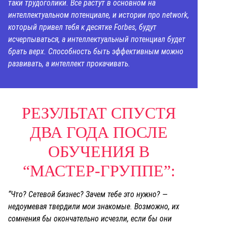
таки трудоголики. Все растут в основном на
интеллектуальном потенциале, и истории про network,
который привел тебя к десятке Forbes, будут
исчерпываться, а интеллектуальный потенциал будет
брать верх. Способность быть эффективным можно
развивать, а интеллект прокачивать.
РЕЗУЛЬТАТ СПУСТЯ
ДВА ГОДА ПОСЛЕ
ОБУЧЕНИЯ В
“МАСТЕР-ГРУППЕ”:
“Что? Сетевой бизнес? Зачем тебе это нужно? —
недоумевая твердили мои знакомые. Возможно, их
сомнения бы окончательно исчезли, если бы они