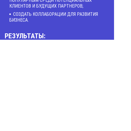
ПОПУЛЯРНЫМ СРЕДИ ПОТЕНЦИАЛЬНЫХ
КЛИЕНТОВ И БУДУЩИХ ПАРТНЕРОВ;
СОЗДАТЬ КОЛЛАБОРАЦИИ ДЛЯ РАЗВИТИЯ
БИЗНЕСА.
РЕЗУЛЬТАТЫ:
ДОХОД 450 ТЫС. РУБ. ЕЖЕМЕСЯЧНО;
СОЗДАЛА 2 200 ВИДЕО НА YOUTUBE-КАНАЛЕ,
НАБРАВ БОЛЕЕ 500 000 ПРОСМОТРОВ;
ПРОВЕЛА БОЛЕЕ 150 СОВМЕСТНЫХ ПРЯМЫХ
ЭФИРОВ С ЭКСПЕРТАМИ (ФЕЙСФИТНЕС-
ТРЕНЕРЫ, СПОРТИВНЫЕ ТРЕНЕРЫ, ВРАЧ-
ОСТЕОПАТ, ВРАЧ-НАТУРОПАТ, ВРАЧ-
КОСМЕТОЛОГ, ПСИХОЛОГИ, АРТ-ТЕРАПЕВТЫ,
КОУЧИ, МАРКЕТОЛОГИ);
ПРОВЕЛА БОЛЕЕ 1 000 СОБСТВЕННЫХ
ПРЯМЫХ ЭФИРОВ И ЭФИРОВ С ПАРТНЕРАМИ
ПО ПРОДУКЦИИ;
ЕЖЕМЕСЯЧНО ПРОДАЕТСЯ БОЛЕЕ 400