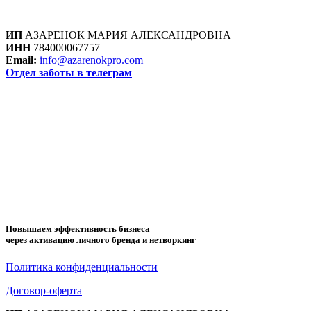
ИП
АЗАРЕНОК МАРИЯ АЛЕКСАНДРОВНА
ИНН
784000067757
Email:
info@azarenokpro.com
Отдел заботы в телеграм
Отзывы об AzarenokPRO
ПОВЫШАЕМ ЭФФЕКТИВНОСТЬ
БИЗНЕСА ЧЕРЕЗ АКТИВАЦИЮ
ЛИЧНОГО БРЕНДА И
НЕТВОРКИНГ
Повышаем эффективность бизнеса
через активацию личного бренда и нетворкинг
Политика конфиденциальности
Договор-оферта